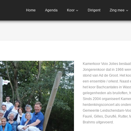
Home
Agenda
Koor
Dirigent
Zing mee
Kamerkoor Voix Jolies bestaat 
Jongerenkoor dat in 1966 werd
stond van Ad de Groot. Het koo
een ensemble / orkest. Naast 
het koor Bachcantates in Was
gelegenheden als bruiloften, h
Sinds 2004 organiseert Kamerko
herdenkingsconcert als onder
Gemeente Leidschendam-Voorb
Fauré, Gilles, Duruflé, Rutter, 
Brahms uitgevoerd.