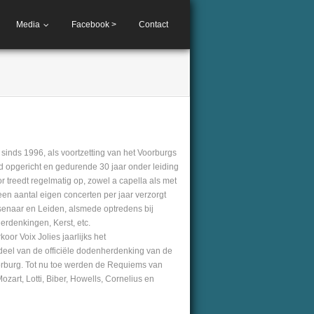
Media
Facebook >
Contact
sinds 1996, als voortzetting van het Voorburgs
 opgericht en gedurende 30 jaar onder leiding
r treedt regelmatig op, zowel a capella als met
een aantal eigen concerten per jaar verzorgt
senaar en Leiden, alsmede optredens bij
erdenkingen, Kerst, etc.
or Voix Jolies jaarlijks het
deel van de officiële dodenherdenking van de
urg. Tot nu toe werden de Requiems van
Mozart, Lotti, Biber, Howells, Cornelius en