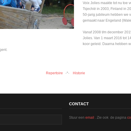
Voix Jolies maakte tot nu toe 
Tsjechië in 2003, Finland in 
50-jarig jubileum hebben we 
gemaakt naar Engeland (Wale
Vanaf 2008 t/m december 2015 
Jolies. Van 1 maart 2016 tot 
koor geleid. Daarna hebben w
gent.
Repertoire
-*-
Historie
CONTACT
Stuur een
email
. Zie ook de pagina
co