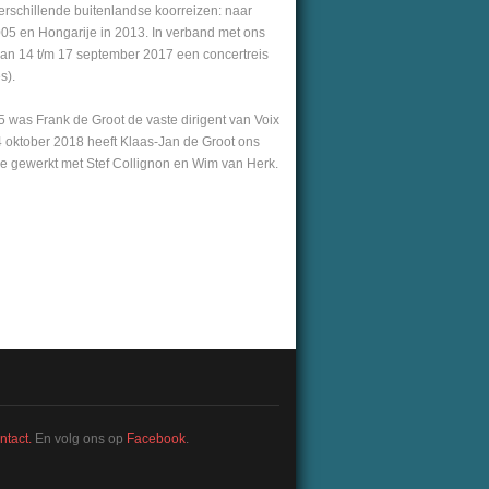
verschillende buitenlandse koorreizen: naar
2005 en Hongarije in 2013.
In verband met ons
van 14 t/m 17 september 2017 een concertreis
s).
was Frank de Groot de vaste dirigent van Voix
14 oktober 2018 heeft Klaas-Jan de Groot ons
e gewerkt met Stef Collignon en Wim van Herk.
ntact.
En volg ons op
Facebook
.