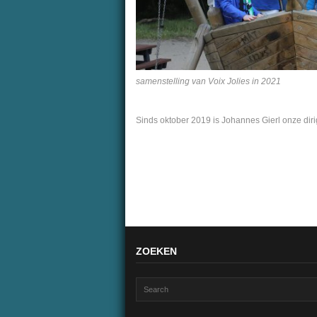
samenstelling van Voix Jolies in 2021
Sinds oktober 2019 is Johannes Gierl onze diri
ZOEKEN