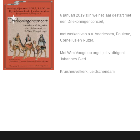
6 januari 2019 zijn we het jaar gestart met
een Driekoningenconcert,
met werken van o.a. Andriessen, Poulenc,
Cornelius en Rutter.
Met Wim Voogd op orgel, o.l.v. dirigent
Johannes Gierl
Kruisheuvelkerk, Leidschendam