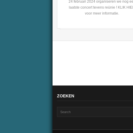
24 februari 2024 organiseren we nog e
laatste concert tevens reünie ! KLIK HI
voor meer informatie.
ZOEKEN