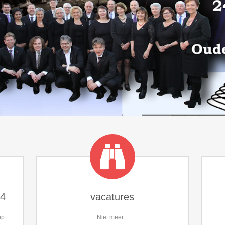
24
vacatures
op
Niet meer...