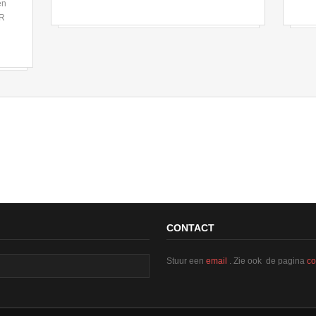
en
ER
CONTACT
Stuur een
email
. Zie ook de pagina
co