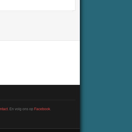
ntact.
En volg ons op
Facebook
.